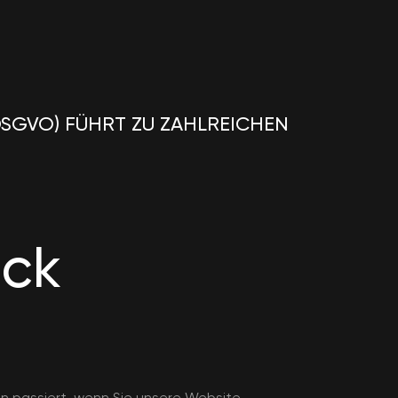
DSGVO) FÜHRT ZU ZAHLREICHEN
ick
n passiert, wenn Sie unsere Website